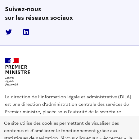
Suivez-nous
sur les réseaux sociaux
Twitter
Linkedin
PREMIER
MINISTRE
La direction de l’information légale et administrative (DILA)
est une direction d’administration centrale des services du
Premier ministre, placée sous l’autorité de la secrétaire
générale du Gouvernement.
Ce site utilise des cookies permettant de visualiser des
contenus et d'améliorer le fonctionnement grâce aux
info.gouv.fr
assemblee-nationale.fr
sénat.fr
statistiques de navigation. Si vous cliquez sur « Accepter », la