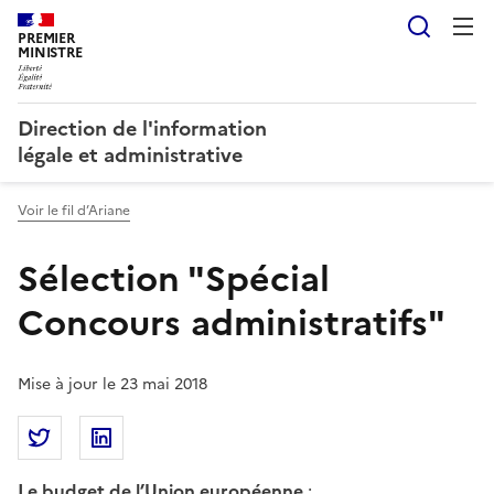
Reche
PREMIER
MINISTRE
Direction de l'information
légale et administrative
Voir le fil d’Ariane
Sélection "Spécial
Concours administratifs"
Mise à jour le 23 mai 2018
Partager la page
Partager Sélection "Spécial Concours administratifs
Partager Sélection "Spécial Concours admini
Le budget de l’Union européenne
: