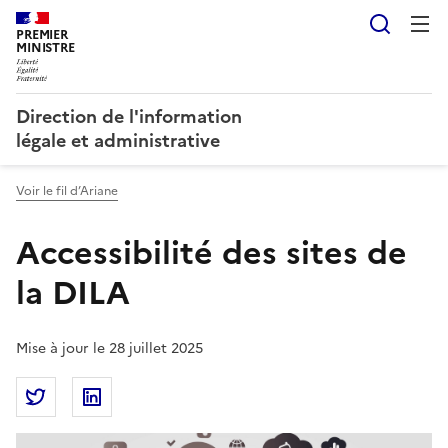
Reche
PREMIER
MINISTRE
Direction de l'information
légale et administrative
Voir le fil d’Ariane
Accessibilité des sites de
la DILA
Mise à jour le 28 juillet 2025
Partager la page
Partager Accessibilité des sites de la DILA sur Twitt
Partager Accessibilité des sites de la DILA s