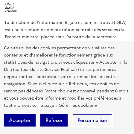
La direction de l’information légale et administrative (DILA)
est une direction d’administration centrale des services du
Premier ministre, placée sous l’autorité de la secrétaire
générale du Gouvernement.
Ce site utilise des cookies permettant de visualiser des
contenus et d'améliorer le fonctionnement grâce aux
info.gouv.fr
assemblee-nationale.fr
sénat.fr
statistiques de navigation. Si vous cliquez sur « Accepter », la
Répertoire des informations publiques
Dila (éditeur du site Service-Public.fr) et ses partenaires
déposeront ces cookies sur votre terminal lors de votre
navigation. Si vous cliquez sur « Refuser », ces cookies ne
Plan du site
Accessibilité du site : partiellement conforme
seront pas déposés. Votre choix est conservé pendant 6 mois
Accessibilité des sites de la DILA
Mentions légales
Recrutement
et vous pouvez être informé et modifier vos préférences à
tout moment sur la page « Gérer les cookies »
Données personnelles et sécurité
Gestion des cookies
Accepter
Refuser
Personnaliser
Sauf mention contraire, tous les contenus de ce site sont sous
licence
etalab-2.0