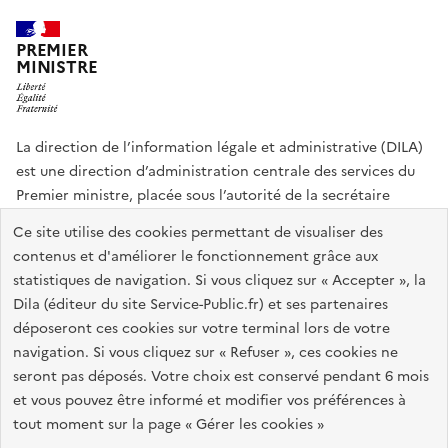
PREMIER
MINISTRE
La direction de l’information légale et administrative (DILA)
est une direction d’administration centrale des services du
Premier ministre, placée sous l’autorité de la secrétaire
générale du Gouvernement.
Ce site utilise des cookies permettant de visualiser des
contenus et d'améliorer le fonctionnement grâce aux
info.gouv.fr
assemblee-nationale.fr
sénat.fr
statistiques de navigation. Si vous cliquez sur « Accepter », la
Répertoire des informations publiques
Dila (éditeur du site Service-Public.fr) et ses partenaires
déposeront ces cookies sur votre terminal lors de votre
navigation. Si vous cliquez sur « Refuser », ces cookies ne
Plan du site
Accessibilité du site : partiellement conforme
seront pas déposés. Votre choix est conservé pendant 6 mois
Accessibilité des sites de la DILA
Mentions légales
Recrutement
et vous pouvez être informé et modifier vos préférences à
tout moment sur la page « Gérer les cookies »
Données personnelles et sécurité
Gestion des cookies