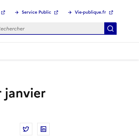
Service Public
Vie-publique.fr
hercher :
Recherch
 janvier
Partager la page
Partager Les nouvelles métropoles au 1er janv
Partager Les nouvelles métropoles au 