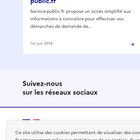
public.fr
Service-public.fr propose un accès simplifié aux
informations à connaître pour effectuer vos
démarches de demande de...
1er juin 2018
Suivez-nous
sur les réseaux sociaux
PREMIER
Ce site utilise des cookies permettant de visualiser des co
MINISTRE