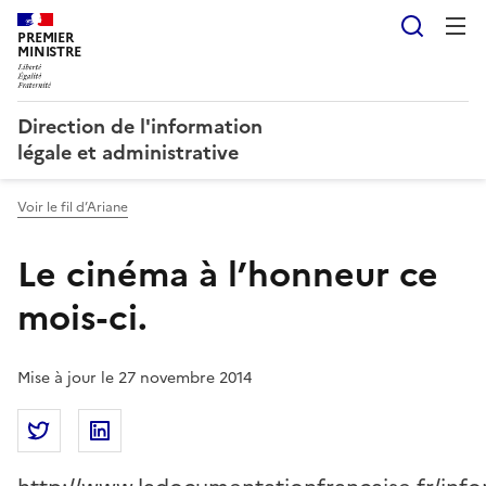
Reche
PREMIER
MINISTRE
Direction de l'information
légale et administrative
Voir le fil d’Ariane
Le cinéma à l’honneur ce
mois-ci.
Mise à jour le 27 novembre 2014
Partager la page
Partager Le cinéma à l’honneur ce mois-ci. sur Twitt
Partager Le cinéma à l’honneur ce mois-ci. s