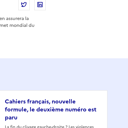
Partager la page
Partager La France, prochaine présidente du
Partager La France, prochaine présid
en assurera la
ommet mondial du
Cahiers français, nouvelle
formule, le deuxième numéro est
paru
La fin du clivage gauche-droite ? Les violences