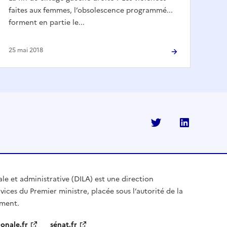
faites aux femmes, l’obsolescence programmé...
forment en partie le...
25 mai 2018
Twitter
Linkedi
ale et administrative (DILA) est une direction
vices du Premier ministre, placée sous l’autorité de la
ement.
onale.fr
sénat.fr