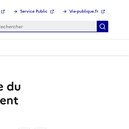
Service Public
Vie-publique.fr
hercher :
Recherch
e du
ment