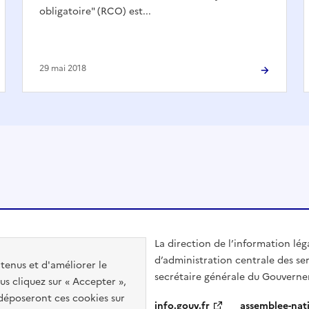
obligatoire" (RCO) est...
29 mai 2018
La direction de l’information lég
d’administration centrale des ser
ntenus et d'améliorer le
secrétaire générale du Gouvern
us cliquez sur « Accepter »,
s déposeront ces cookies sur
info.gouv.fr
assemblee-nati