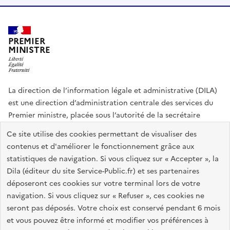
PREMIER
MINISTRE
La direction de l’information légale et administrative (DILA)
est une direction d’administration centrale des services du
Premier ministre, placée sous l’autorité de la secrétaire
générale du Gouvernement.
Ce site utilise des cookies permettant de visualiser des
contenus et d'améliorer le fonctionnement grâce aux
info.gouv.fr
assemblee-nationale.fr
sénat.fr
statistiques de navigation. Si vous cliquez sur « Accepter », la
Répertoire des informations publiques
Dila (éditeur du site Service-Public.fr) et ses partenaires
déposeront ces cookies sur votre terminal lors de votre
navigation. Si vous cliquez sur « Refuser », ces cookies ne
Plan du site
Accessibilité du site : partiellement conforme
seront pas déposés. Votre choix est conservé pendant 6 mois
Accessibilité des sites de la DILA
Mentions légales
Recrutement
et vous pouvez être informé et modifier vos préférences à