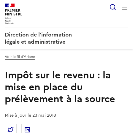
Reche
PREMIER
MINISTRE
Direction de l'information
légale et administrative
Voir le fil d’Ariane
Impôt sur le revenu : la
mise en place du
prélèvement à la source
Mise à jour le 23 mai 2018
Partager la page
Partager Impôt sur le revenu : la mise en place du p
Partager Impôt sur le revenu : la mise en pl