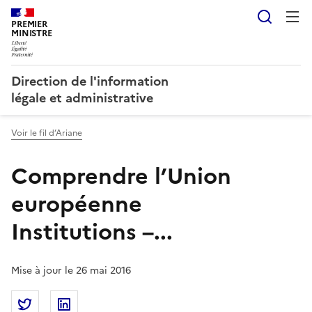
Reche
PREMIER
MINISTRE
Direction de l'information
légale et administrative
Voir le fil d’Ariane
Comprendre l’Union
européenne
Institutions –...
Mise à jour le 26 mai 2016
Partager la page
Partager Comprendre l’Union européenne<br />Instit
Partager Comprendre l’Union européenne<br 