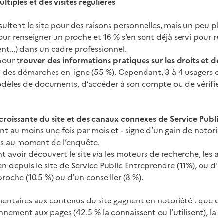
ltiples et des visites régulières
nsultent le site pour des raisons personnelles, mais un peu 
our renseigner un proche et 16 % s’en sont déjà servi pour 
ient…) dans un cadre professionnel.
pour
trouver des informations pratiques sur les droits et
re des démarches en ligne (55 %). Cependant, 3 à 4 usagers c
odèles de documents, d’accéder à son compte ou de vérifi
croissante du site et des canaux connexes de Service Publ
nt au moins une fois par mois et - signe d’un gain de notorié
rs au moment de l’enquête.
nt avoir découvert le site
via
les moteurs de recherche, les 
n depuis le site de Service Public Entreprendre (11%), ou d’u
proche (10.5 %) ou d’un conseiller (8 %).
entaires aux contenus du site gagnent en notoriété : que ce
nement aux pages (42.5 % la connaissent ou l’utilisent), la