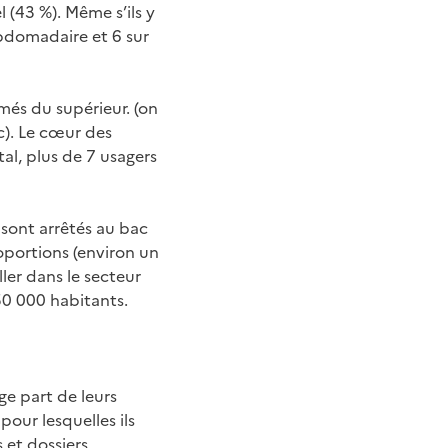
 (43 %). Même s’ils y
ebdomadaire et 6 sur
més du supérieur. (on
ic). Le cœur des
al, plus de 7 usagers
sont arrêtés au bac
oportions (environ un
ler dans le secteur
50 000 habitants.
ge part de leurs
pour lesquelles ils
et dossiers