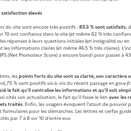
 satisfaction élevés
rs du site sont encore très positifs :
83.3 % sont satisfaits
, 
 sur 10 ont confiance dans le site (et même 62 % très confian
es réponses à leurs questions initiales (en intégralité ou en 
t les informations claires (et même 46.5 % très claires). L’i
NPS
(Net Promoteur Score
) a encore bondi pour passer à 43
tims, les
points forts du site sont sa clarté, son caractère of
ard,75 % sont positifs vis-à -vis du récent passage en
gouv.fr.
 le fait qu’il centralise les informations et qu’il soit simp
si cités son actualisation, le fait qu’il fasse le lien
avec les r
jets traités
. Enfin, les usagers évoquent l’atout de pouvoir p
formulaires pour les démarches. Les lettres et cerfas guidé
cités par 7 à 8 sur 10 d’entre eux.