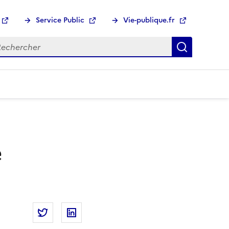
Service Public
Vie-publique.fr
hercher :
Recherch
e
Partager la page
Partager Service Public : le baromètre de sat
Partager Service Public : le baromètre