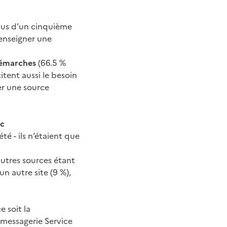
plus d’un cinquième
renseigner une
 démarches
(66.5 %
itent aussi le besoin
er une source
ic
té - ils n’étaient que
autres sources étant
n autre site (9 %),
 soit la
 messagerie Service