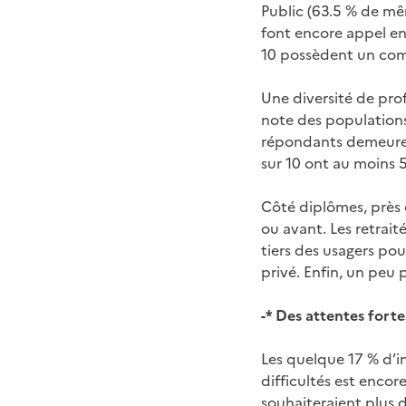
Public (63.5 % de mê
font encore appel en
10 possèdent un com
Une diversité de prof
note des populations 
répondants demeure le
sur 10 ont au moins 
Côté diplômes, près 
ou avant. Les retrai
tiers des usagers pou
privé. Enfin, un peu
-* Des attentes fort
Les quelque 17 % d’in
difficultés est encor
souhaiteraient plus