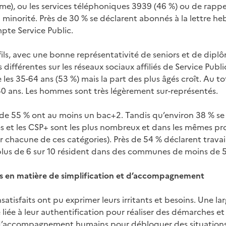
me), ou les services téléphoniques 3939 (46 %) ou de rappel
 minorité. Près de 30 % se déclarent abonnés à la lettre h
pte Service Public.
ils, avec une bonne représentativité de seniors et de diplô
différentes sur les réseaux sociaux affiliés de Service Publ
s 35-64 ans (53 %) mais la part des plus âgés croît. Au tot
50 ans. Les hommes sont très légèrement sur-représentés.
de 55 % ont au moins un bac+2. Tandis qu’environ 38 % se 
tés et les CSP+ sont les plus nombreux et dans les mêmes pr
r chacune de ces catégories). Près de 54 % déclarent travail
 plus de 6 sur 10 résident dans des communes de moins de 
es en matière de simplification et d’accompagnement
satisfaits ont pu exprimer leurs irritants et besoins. Une lar
e liée à leur authentification pour réaliser des démarches et 
 d’accompagnement humains pour débloquer des situations 