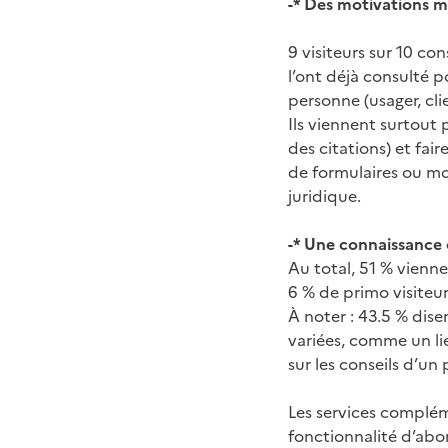
-* Des motivations mu
9 visiteurs sur 10 co
l’ont déjà consulté p
personne (usager, cl
Ils viennent surtout 
des citations) et fai
de formulaires ou m
juridique.
-* Une connaissance 
Au total, 51 % vienne
6 % de primo visiteu
À noter : 43.5 % dise
variées, comme un lie
sur les conseils d’un 
Les services complém
fonctionnalité d’abon