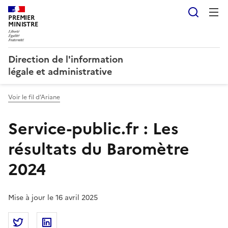
Reche
PREMIER
MINISTRE
Direction de l'information
légale et administrative
Voir le fil d’Ariane
Service-public.fr : Les
résultats du Baromètre
2024
Mise à jour le 16 avril 2025
Partager la page
Partager Service-public.fr : Les résultats du Baromè
Partager Service-public.fr : Les résultats d