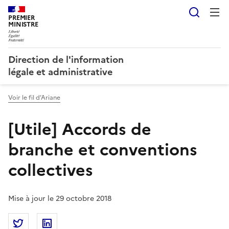
Reche
PREMIER
MINISTRE
Direction de l'information
légale et administrative
Voir le fil d’Ariane
[Utile] Accords de
branche et conventions
collectives
Mise à jour le 29 octobre 2018
Partager la page
Partager [Utile] Accords de branche et conventions 
Partager [Utile] Accords de branche et conv