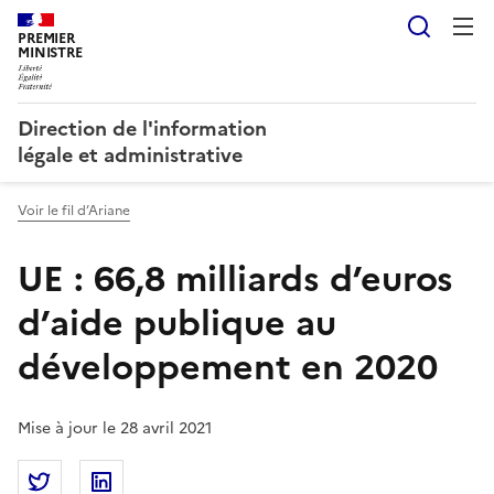
Reche
PREMIER
MINISTRE
Direction de l'information
légale et administrative
Voir le fil d’Ariane
UE : 66,8 milliards d’euros
d’aide publique au
développement en 2020
Mise à jour le 28 avril 2021
Partager la page
Partager UE : 66,8 milliards d’euros d’aide publiq
Partager UE : 66,8 milliards d’euros d’aide