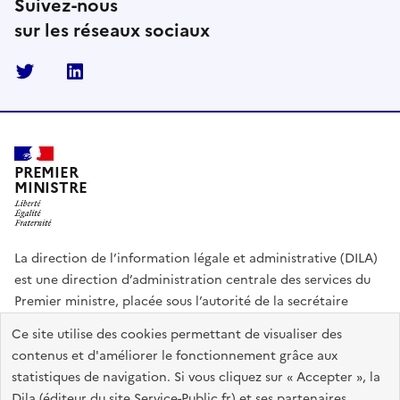
Suivez-nous
sur les réseaux sociaux
Twitter
Linkedin
PREMIER
MINISTRE
La direction de l’information légale et administrative (DILA)
est une direction d’administration centrale des services du
Premier ministre, placée sous l’autorité de la secrétaire
générale du Gouvernement.
Ce site utilise des cookies permettant de visualiser des
contenus et d'améliorer le fonctionnement grâce aux
info.gouv.fr
assemblee-nationale.fr
sénat.fr
statistiques de navigation. Si vous cliquez sur « Accepter », la
Répertoire des informations publiques
Dila (éditeur du site Service-Public.fr) et ses partenaires