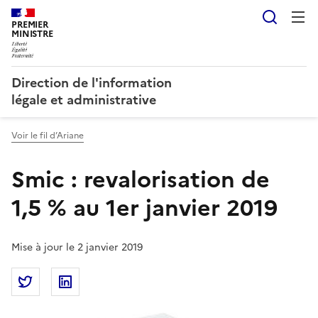
Reche
PREMIER
MINISTRE
Direction de l'information
légale et administrative
Voir le fil d’Ariane
Smic : revalorisation de
1,5 % au 1er janvier 2019
Mise à jour le 2 janvier 2019
Partager la page
Partager Smic : revalorisation de 1,5 % au 1er janvie
Partager Smic : revalorisation de 1,5 % au 1e