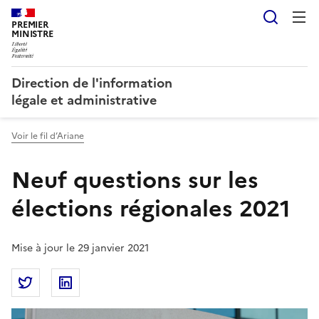
Reche
PREMIER
MINISTRE
Direction de l'information
légale et administrative
Voir le fil d’Ariane
Neuf questions sur les
élections régionales 2021
Mise à jour le 29 janvier 2021
Partager la page
Partager Neuf questions sur les élections régionales
Partager Neuf questions sur les élections ré