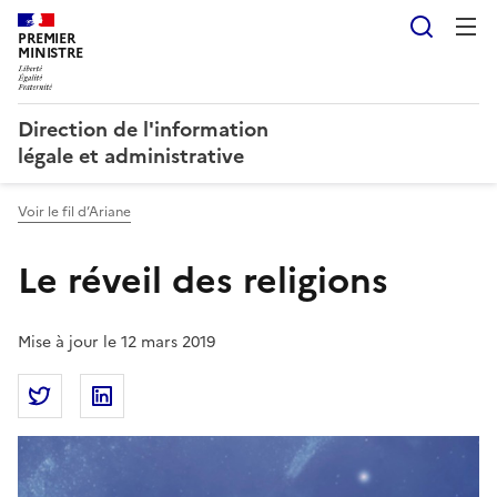
Reche
PREMIER
MINISTRE
Direction de l'information
légale et administrative
Voir le fil d’Ariane
Le réveil des religions
Mise à jour le 12 mars 2019
Partager la page
Partager Le réveil des religions sur Twitter
Partager Le réveil des religions sur Linkedin