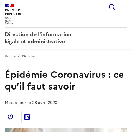
Reche
PREMIER
MINISTRE
Direction de l'information
légale et administrative
Voir le fil d’Ariane
Épidémie Coronavirus : ce
qu’il faut savoir
Mise à jour le 28 avril 2020
Partager la page
Partager Épidémie Coronavirus : ce qu’il faut savoir
Partager Épidémie Coronavirus : ce qu’il fau