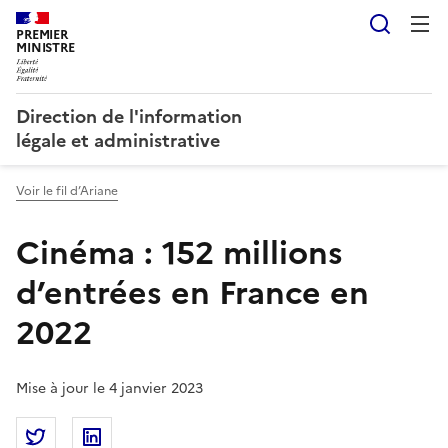
Reche
PREMIER
MINISTRE
Direction de l'information
légale et administrative
Voir le fil d’Ariane
Cinéma : 152 millions
d’entrées en France en
2022
Mise à jour le 4 janvier 2023
Partager la page
Partager Cinéma : 152 millions d’entrées en France 
Partager Cinéma : 152 millions d’entrées en