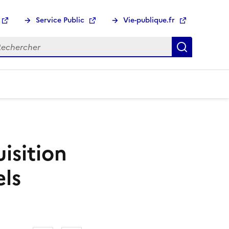
Service Public
Vie-publique.fr
hercher :
Recherch
isition
els