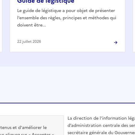
Guide de légistique
Le guide de légistique a pour objet de présenter
l’ensemble des règles, principes et méthodes qui
doivent être...
22 juillet 2026
La direction de l’information lég
d’administration centrale des ser
ntenus et d'améliorer le
secrétaire générale du Gouvern
us cliquez sur « Accepter »,