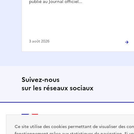
publié au Journal officiel...
3 août 2026
Suivez-nous
sur les réseaux sociaux
PREMIER
Ce site utilise des cookies permettant de visualiser des co
MINISTRE
fonctionnement grâce aux statistiques de navigation. Si vo