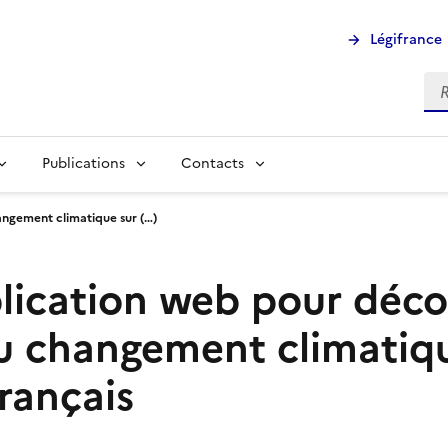
Légifrance
Rec
Publications
Contacts
angement climatique sur (…)
ication web pour décou
u changement climatiqu
français