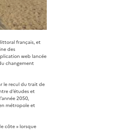
ttoral français, et
fine des
plication web lancée
ts du changement
 le recul du trait de
ntre d’études et
 l’année 2050,
 en métropole et
 de côte » lorsque