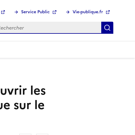
Service Public
Vie-publique.fr
hercher :
Recherch
vrir les
e sur le