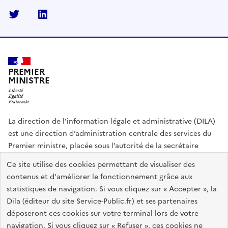
Twitter
Linkedin
PREMIER
MINISTRE
La direction de l’information légale et administrative (DILA)
est une direction d’administration centrale des services du
Premier ministre, placée sous l’autorité de la secrétaire
générale du Gouvernement.
Ce site utilise des cookies permettant de visualiser des
contenus et d'améliorer le fonctionnement grâce aux
info.gouv.fr
assemblee-nationale.fr
sénat.fr
statistiques de navigation. Si vous cliquez sur « Accepter », la
Répertoire des informations publiques
Dila (éditeur du site Service-Public.fr) et ses partenaires
déposeront ces cookies sur votre terminal lors de votre
navigation. Si vous cliquez sur « Refuser », ces cookies ne