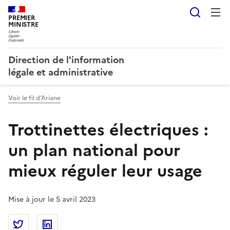
Reche
PREMIER
MINISTRE
Direction de l'information
légale et administrative
Voir le fil d’Ariane
Trottinettes électriques :
un plan national pour
mieux réguler leur usage
Mise à jour le 5 avril 2023
Partager la page
Partager Trottinettes électriques : un plan national
Partager Trottinettes électriques : un plan 