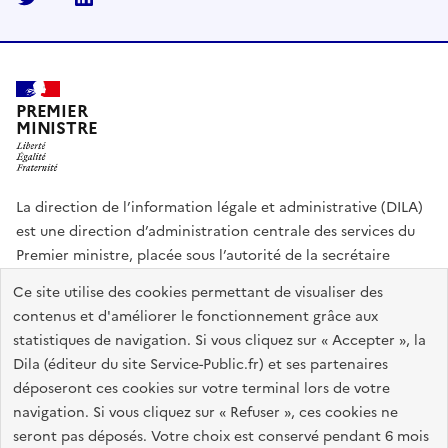
PREMIER
MINISTRE
La direction de l’information légale et administrative (DILA)
est une direction d’administration centrale des services du
Premier ministre, placée sous l’autorité de la secrétaire
générale du Gouvernement.
Ce site utilise des cookies permettant de visualiser des
contenus et d'améliorer le fonctionnement grâce aux
info.gouv.fr
assemblee-nationale.fr
sénat.fr
statistiques de navigation. Si vous cliquez sur « Accepter », la
Répertoire des informations publiques
Dila (éditeur du site Service-Public.fr) et ses partenaires
déposeront ces cookies sur votre terminal lors de votre
navigation. Si vous cliquez sur « Refuser », ces cookies ne
Plan du site
Accessibilité du site : partiellement conforme
seront pas déposés. Votre choix est conservé pendant 6 mois