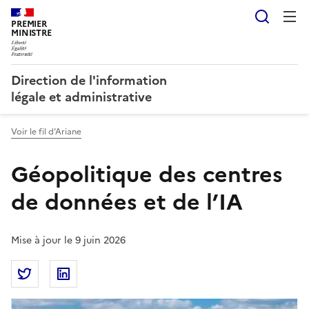
Reche
PREMIER
MINISTRE
Direction de l'information
légale et administrative
Voir le fil d’Ariane
Géopolitique des centres
de données et de l’IA
Mise à jour le 9 juin 2026
Partager la page
Partager Géopolitique des centres de données et de
Partager Géopolitique des centres de donnée