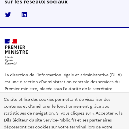
sur les réseaux sociaux
Twitter
Linkedin
PREMIER
MINISTRE
La direction de l’information légale et administrative (DILA)
est une direction d’administration centrale des services du
Premier ministre, placée sous l’autorité de la secrétaire
générale du Gouvernement.
Ce site utilise des cookies permettant de visualiser des
contenus et d'améliorer le fonctionnement grâce aux
info.gouv.fr
assemblee-nationale.fr
sénat.fr
statistiques de navigation. Si vous cliquez sur « Accepter », la
Répertoire des informations publiques
Dila (éditeur du site Service-Public.fr) et ses partenaires
déposeront ces cookies sur votre terminal lors de votre