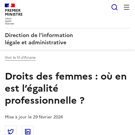
Reche
PREMIER
MINISTRE
Direction de l'information
légale et administrative
Voir le fil d’Ariane
Droits des femmes : où en
est l’égalité
professionnelle ?
Mise à jour le 29 février 2024
Partager la page
Partager Droits des femmes : où en est l’égalité prof
Partager Droits des femmes : où en est l’égal