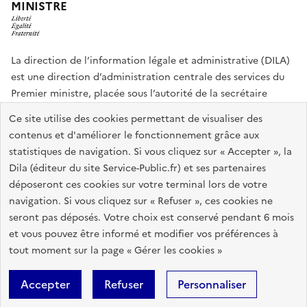
MINISTRE
La direction de l’information légale et administrative (DILA)
est une direction d’administration centrale des services du
Premier ministre, placée sous l’autorité de la secrétaire
générale du Gouvernement.
Ce site utilise des cookies permettant de visualiser des
contenus et d'améliorer le fonctionnement grâce aux
info.gouv.fr
assemblee-nationale.fr
sénat.fr
statistiques de navigation. Si vous cliquez sur « Accepter », la
Répertoire des informations publiques
Dila (éditeur du site Service-Public.fr) et ses partenaires
déposeront ces cookies sur votre terminal lors de votre
navigation. Si vous cliquez sur « Refuser », ces cookies ne
Plan du site
Accessibilité du site : partiellement conforme
seront pas déposés. Votre choix est conservé pendant 6 mois
Accessibilité des sites de la DILA
Mentions légales
Recrutement
et vous pouvez être informé et modifier vos préférences à
tout moment sur la page « Gérer les cookies »
Données personnelles et sécurité
Gestion des cookies
Accepter
Refuser
Personnaliser
Sauf mention contraire, tous les contenus de ce site sont sous
licence
etalab-2.0