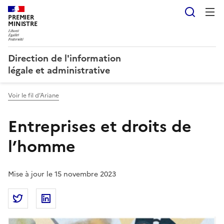
Reche
PREMIER
MINISTRE
Direction de l'information
légale et administrative
Voir le fil d’Ariane
Entreprises et droits de
l’homme
Mise à jour le 15 novembre 2023
Partager la page
Partager Entreprises et droits de l’homme sur Twitt
Partager Entreprises et droits de l’homme s