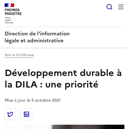
Reche
PREMIER
MINISTRE
Direction de l'information
légale et administrative
Voir le fil d’Ariane
Développement durable à
la DILA : une priorité
Mise à jour le 5 octobre 2021
Partager la page
Partager Développement durable à la DILA : une pri
Partager Développement durable à la DILA : 