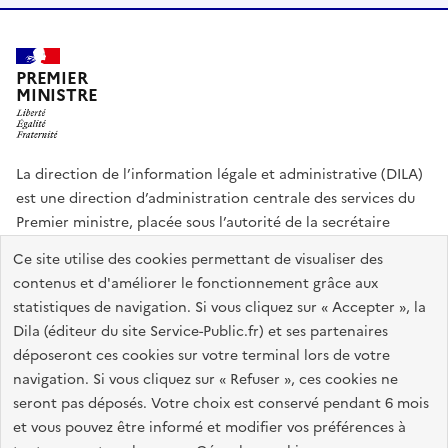
PREMIER
MINISTRE
La direction de l’information légale et administrative (DILA)
est une direction d’administration centrale des services du
Premier ministre, placée sous l’autorité de la secrétaire
générale du Gouvernement.
Ce site utilise des cookies permettant de visualiser des
contenus et d'améliorer le fonctionnement grâce aux
info.gouv.fr
assemblee-nationale.fr
sénat.fr
statistiques de navigation. Si vous cliquez sur « Accepter », la
Répertoire des informations publiques
Dila (éditeur du site Service-Public.fr) et ses partenaires
déposeront ces cookies sur votre terminal lors de votre
navigation. Si vous cliquez sur « Refuser », ces cookies ne
Plan du site
Accessibilité du site : partiellement conforme
seront pas déposés. Votre choix est conservé pendant 6 mois
Accessibilité des sites de la DILA
Mentions légales
Recrutement
et vous pouvez être informé et modifier vos préférences à