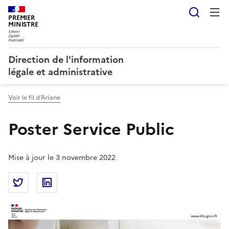
Reche
PREMIER
MINISTRE
Direction de l'information
légale et administrative
Voir le fil d’Ariane
Poster Service Public
Mise à jour le 3 novembre 2022
Partager la page
Partager Poster Service Public sur Twitter
Partager Poster Service Public sur Linkedin