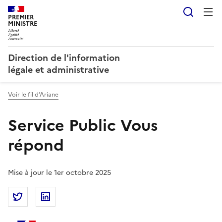
Reche
PREMIER
MINISTRE
Direction de l'information
légale et administrative
Voir le fil d’Ariane
Service Public Vous
répond
Mise à jour le 1er octobre 2025
Partager la page
Partager Service Public Vous répond sur Twitter
Partager Service Public Vous répond sur Lin