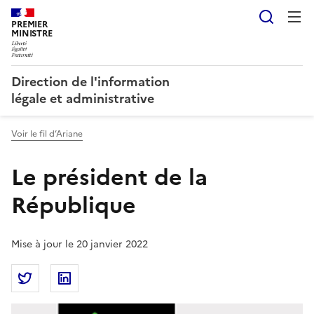
Reche
PREMIER
MINISTRE
Direction de l'information
légale et administrative
Voir le fil d’Ariane
Le président de la
République
Mise à jour le 20 janvier 2022
Partager la page
Partager Le président de la République sur Twitter
Partager Le président de la République sur 