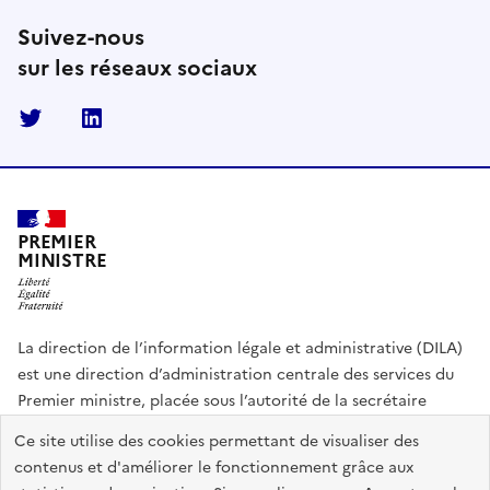
Suivez-nous
sur les réseaux sociaux
Twitter
Linkedin
PREMIER
MINISTRE
La direction de l’information légale et administrative (DILA)
est une direction d’administration centrale des services du
Premier ministre, placée sous l’autorité de la secrétaire
générale du Gouvernement.
Ce site utilise des cookies permettant de visualiser des
contenus et d'améliorer le fonctionnement grâce aux
info.gouv.fr
assemblee-nationale.fr
sénat.fr