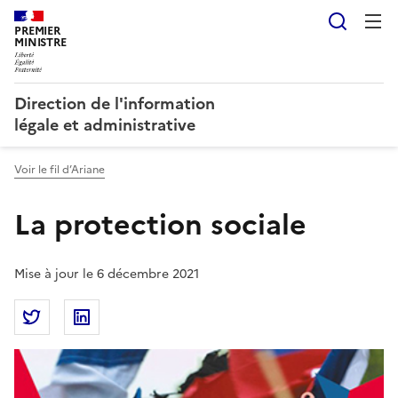
Reche
PREMIER
MINISTRE
Direction de l'information
légale et administrative
Voir le fil d’Ariane
La protection sociale
Mise à jour le 6 décembre 2021
Partager la page
Partager La protection sociale sur Twitter
Partager La protection sociale sur Linkedin