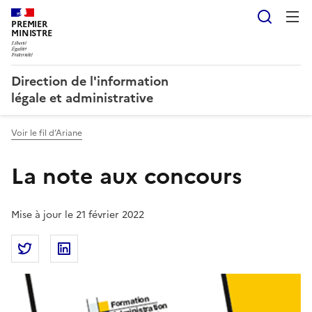
Reche
PREMIER
MINISTRE
Direction de l'information
légale et administrative
Voir le fil d’Ariane
La note aux concours
Mise à jour le 21 février 2022
Partager la page
Partager La note aux concours sur Twitter
Partager La note aux concours sur Linkedin