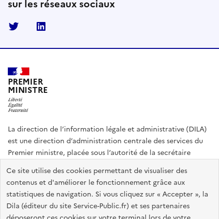
sur les réseaux sociaux
Twitter
Linkedin
PREMIER
MINISTRE
La direction de l’information légale et administrative (DILA)
est une direction d’administration centrale des services du
Premier ministre, placée sous l’autorité de la secrétaire
générale du Gouvernement.
Ce site utilise des cookies permettant de visualiser des
contenus et d'améliorer le fonctionnement grâce aux
info.gouv.fr
assemblee-nationale.fr
sénat.fr
statistiques de navigation. Si vous cliquez sur « Accepter », la
Répertoire des informations publiques
Dila (éditeur du site Service-Public.fr) et ses partenaires
déposeront ces cookies sur votre terminal lors de votre