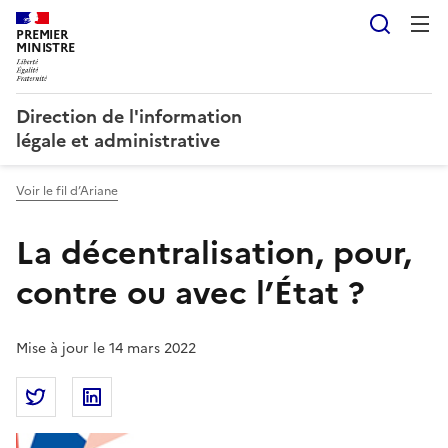
Reche
PREMIER
MINISTRE
Direction de l'information
légale et administrative
Voir le fil d’Ariane
La décentralisation, pour,
contre ou avec l’État ?
Mise à jour le 14 mars 2022
Partager la page
Partager La décentralisation, pour, contre ou avec l’
Partager La décentralisation, pour, contre ou