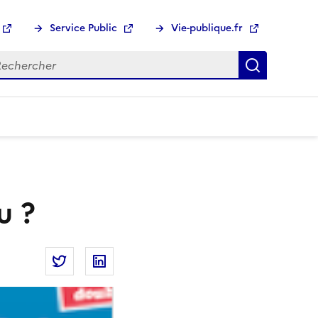
Service Public
Vie-publique.fr
hercher :
Recherch
u ?
Partager la page
Partager Démocratie : crise ou renouveau ? s
Partager Démocratie : crise ou renouv