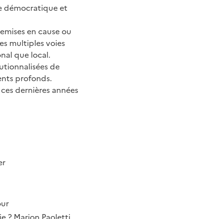
se démocratique et
 remises en cause ou
es multiples voies
onal que local.
tutionnalisées de
ents profonds.
r ces dernières années
er
our
e ? Marion Paoletti