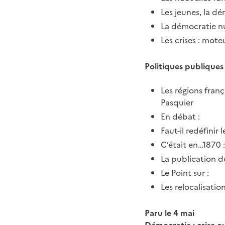
Les jeunes, la dé
La démocratie nu
Les crises : mot
Politiques publiques 
Les régions fran
Pasquier
En débat :
Faut-il redéfinir 
C’était en…1870 :
La publication du
Le Point sur :
Les relocalisatio
Paru le 4 mai
Démocratie : crise o