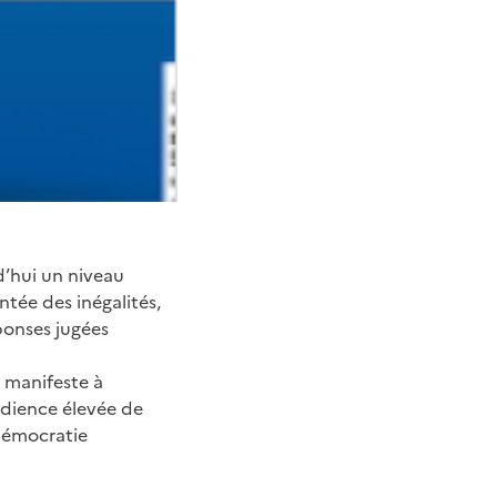
d’hui un niveau
tée des inégalités,
ponses jugées
t manifeste à
udience élevée de
 démocratie