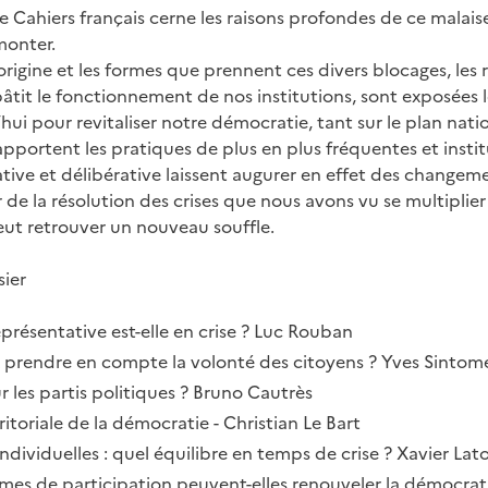
Cahiers français cerne les raisons profondes de ce malai
monter.
origine et les formes que prennent ces divers blocages, les
âtit le fonctionnement de nos institutions, sont exposées l
’hui pour revitaliser notre démocratie, tant sur le plan nati
pportent les pratiques de plus en plus fréquentes et insti
tive et délibérative laissent augurer en effet des changem
ur de la résolution des crises que nous avons vu se multiplie
ut retrouver un nouveau souffle.
ier
présentative est-elle en crise ? Luc Rouban
rendre en compte la volonté des citoyens ? Yves Sintom
r les partis politiques ? Bruno Cautrès
itoriale de la démocratie - Christian Le Bart
 individuelles : quel équilibre en temps de crise ? Xavier Lat
rmes de participation peuvent-elles renouveler la démocrati