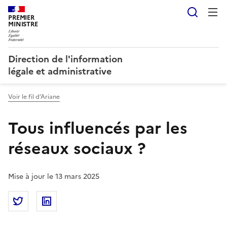
Reche
PREMIER
MINISTRE
Direction de l'information
légale et administrative
Voir le fil d’Ariane
Tous influencés par les
réseaux sociaux ?
Mise à jour le 13 mars 2025
Partager la page
Partager Tous influencés par les réseaux sociaux ? s
Partager Tous influencés par les réseaux soc