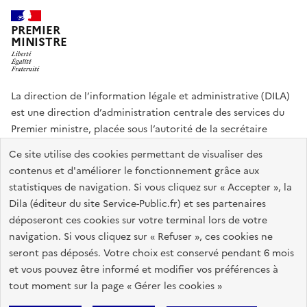
PREMIER
MINISTRE
La direction de l’information légale et administrative (DILA)
est une direction d’administration centrale des services du
Premier ministre, placée sous l’autorité de la secrétaire
générale du Gouvernement.
Ce site utilise des cookies permettant de visualiser des
contenus et d'améliorer le fonctionnement grâce aux
info.gouv.fr
assemblee-nationale.fr
sénat.fr
statistiques de navigation. Si vous cliquez sur « Accepter », la
Répertoire des informations publiques
Dila (éditeur du site Service-Public.fr) et ses partenaires
déposeront ces cookies sur votre terminal lors de votre
navigation. Si vous cliquez sur « Refuser », ces cookies ne
Plan du site
Accessibilité du site : partiellement conforme
seront pas déposés. Votre choix est conservé pendant 6 mois
Accessibilité des sites de la DILA
Mentions légales
Recrutement
et vous pouvez être informé et modifier vos préférences à
tout moment sur la page « Gérer les cookies »
Données personnelles et sécurité
Gestion des cookies