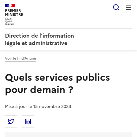
Reche
PREMIER
MINISTRE
Direction de l'information
légale et administrative
Voir le fil d’Ariane
Quels services publics
pour demain ?
Mise à jour le 15 novembre 2023
Partager la page
Partager Quels services publics pour demain ? sur T
Partager Quels services publics pour demain