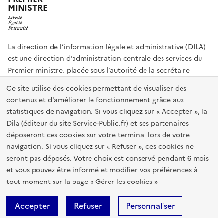
MINISTRE
La direction de l’information légale et administrative (DILA)
est une direction d’administration centrale des services du
Premier ministre, placée sous l’autorité de la secrétaire
générale du Gouvernement.
Ce site utilise des cookies permettant de visualiser des
contenus et d'améliorer le fonctionnement grâce aux
info.gouv.fr
assemblee-nationale.fr
sénat.fr
statistiques de navigation. Si vous cliquez sur « Accepter », la
Répertoire des informations publiques
Dila (éditeur du site Service-Public.fr) et ses partenaires
déposeront ces cookies sur votre terminal lors de votre
navigation. Si vous cliquez sur « Refuser », ces cookies ne
Plan du site
Accessibilité du site : partiellement conforme
seront pas déposés. Votre choix est conservé pendant 6 mois
Accessibilité des sites de la DILA
Mentions légales
Recrutement
et vous pouvez être informé et modifier vos préférences à
tout moment sur la page « Gérer les cookies »
Données personnelles et sécurité
Gestion des cookies
Accepter
Refuser
Personnaliser
Sauf mention contraire, tous les contenus de ce site sont sous
licence
etalab-2.0