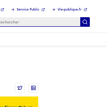
Service Public
Vie-publique.fr
hercher :
Recherch
Partager la page
Partager Les défis de la démocratie sur Twitt
Partager Les défis de la démocratie s