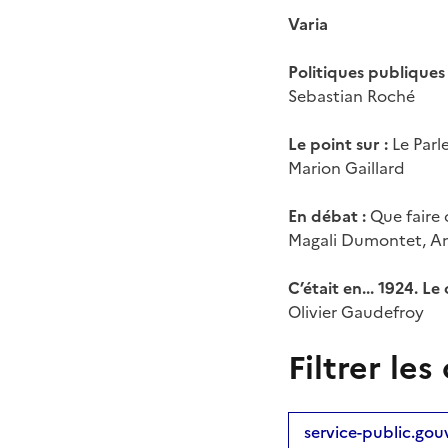
Varia
Politiques publiques 
Sebastian Roché
Le point sur :
Le Par
Marion Gaillard
En débat :
Que faire 
Magali Dumontet, An
C’était en... 1924. L
Olivier Gaudefroy
Filtrer l
service-public.gouv