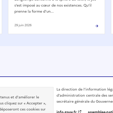
s’est imposé au cœur de nos existences. Qu’il
prenne la forme d’un...
29 juin 2026
La direction de l’information lég
d’administration centrale des ser
ntenus et d'améliorer le
secrétaire générale du Gouvern
us cliquez sur « Accepter »,
s déposeront ces cookies sur
info.gouv.fr
assemblee-nati