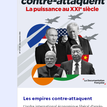
Les empires contre-attaquent
L’ordre international économique libéral d’après-