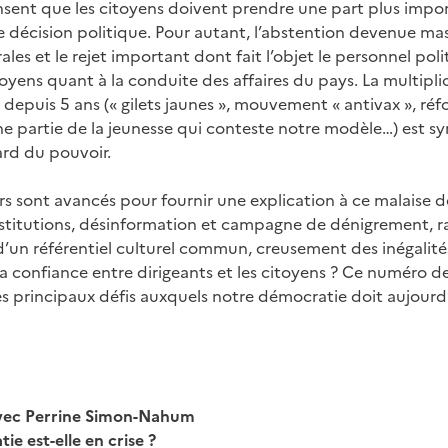
sent que les citoyens doivent prendre une part plus impor
e décision politique. Pour autant, l’abstention devenue ma
ales et le rejet important dont fait l’objet le personnel pol
toyens quant à la conduite des affaires du pays. La multipli
s depuis 5 ans (« gilets jaunes », mouvement « antivax », réf
ne partie de la jeunesse qui conteste notre modèle…) est
ard du pouvoir.
 sont avancés pour fournir une explication à ce malaise 
stitutions, désinformation et campagne de dénigrement, ra
d’un référentiel culturel commun, creusement des inégalité
 confiance entre dirigeants et les citoyens ? Ce numéro de
s principaux défis auxquels notre démocratie doit aujourd’h
avec Perrine Simon-Nahum
e est-elle en crise ?