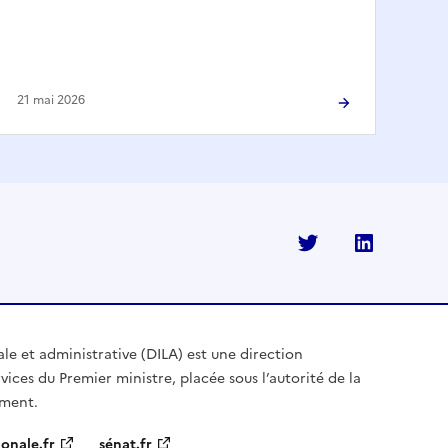
21 mai 2026
Twitter
Linkedi
ale et administrative (DILA) est une direction
vices du Premier ministre, placée sous l’autorité de la
ement.
onale.fr
sénat.fr