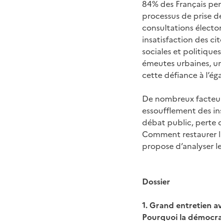
84% des Français pen
processus de prise d
consultations élector
insatisfaction des ci
sociales et politique
émeutes urbaines, u
cette défiance à l’ég
De nombreux facteurs
essoufflement des in
débat public, perte 
Comment restaurer la
propose d’analyser le
Dossier
1. Grand entretien 
Pourquoi la démocrati