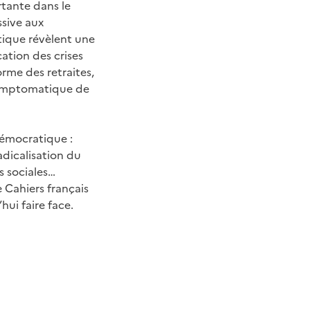
tante dans le
ssive aux
itique révèlent une
cation des crises
orme des retraites,
 symptomatique de
démocratique :
dicalisation du
s sociales…
 Cahiers français
ui faire face.