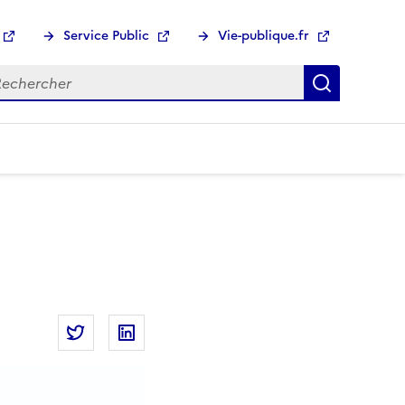
Service Public
Vie-publique.fr
hercher :
Recherch
Partager la page
Partager Le cas pratique aux concours sur Tw
Partager Le cas pratique aux concour