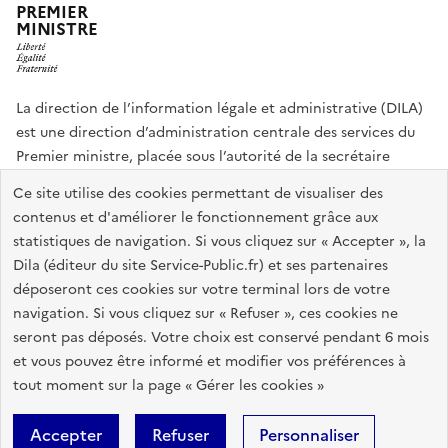
PREMIER
MINISTRE
La direction de l’information légale et administrative (DILA)
est une direction d’administration centrale des services du
Premier ministre, placée sous l’autorité de la secrétaire
générale du Gouvernement.
Ce site utilise des cookies permettant de visualiser des
contenus et d'améliorer le fonctionnement grâce aux
info.gouv.fr
assemblee-nationale.fr
sénat.fr
statistiques de navigation. Si vous cliquez sur « Accepter », la
Répertoire des informations publiques
Dila (éditeur du site Service-Public.fr) et ses partenaires
déposeront ces cookies sur votre terminal lors de votre
navigation. Si vous cliquez sur « Refuser », ces cookies ne
Plan du site
Accessibilité du site : partiellement conforme
seront pas déposés. Votre choix est conservé pendant 6 mois
Accessibilité des sites de la DILA
Mentions légales
Recrutement
et vous pouvez être informé et modifier vos préférences à
tout moment sur la page « Gérer les cookies »
Données personnelles et sécurité
Gestion des cookies
Accepter
Refuser
Personnaliser
Sauf mention contraire, tous les contenus de ce site sont sous
licence