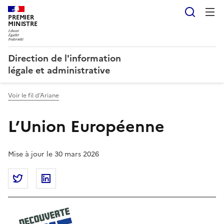
Reche
PREMIER
MINISTRE
Direction de l'information
légale et administrative
Voir le fil d’Ariane
L’Union Européenne
Mise à jour le 30 mars 2026
Partager la page
Partager L’Union Européenne sur Twitter
Partager L’Union Européenne sur Linkedin