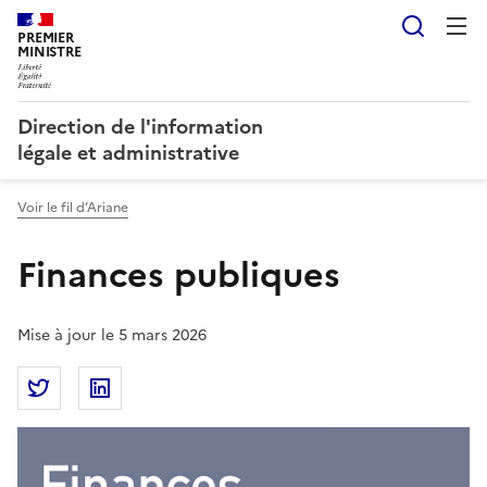
Reche
PREMIER
MINISTRE
Direction de l'information
légale et administrative
Voir le fil d’Ariane
Finances publiques
Mise à jour le 5 mars 2026
Partager la page
Partager Finances publiques sur Twitter
Partager Finances publiques sur Linkedin