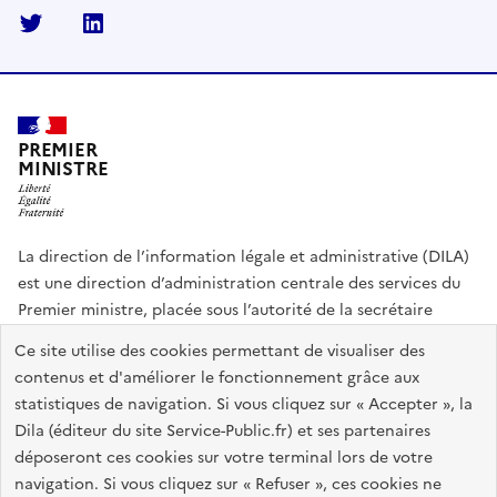
Twitter
Linkedin
PREMIER
MINISTRE
La direction de l’information légale et administrative (DILA)
est une direction d’administration centrale des services du
Premier ministre, placée sous l’autorité de la secrétaire
générale du Gouvernement.
Ce site utilise des cookies permettant de visualiser des
contenus et d'améliorer le fonctionnement grâce aux
info.gouv.fr
assemblee-nationale.fr
sénat.fr
statistiques de navigation. Si vous cliquez sur « Accepter », la
Répertoire des informations publiques
Dila (éditeur du site Service-Public.fr) et ses partenaires
déposeront ces cookies sur votre terminal lors de votre
navigation. Si vous cliquez sur « Refuser », ces cookies ne
Plan du site
Accessibilité du site : partiellement conforme