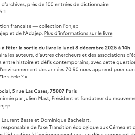
 d’archives, près de 100 entrées de dictionnaire
5-1
ion française — collection Fonjep
ajep et de l’Adajep.
Plus d’informations sur le livre
 à fêter la sortie du livre le lundi 8 décembre 2025 à 14h
ira les auteurs, d’autres chercheurs et des associations d’
s entre histoire et défis contemporains, avec cette question
 l’environnement des années 70 90 nous apprend pour cons
e siècle ? ».
cial, 5 rue Las Cases, 75007 Paris
animée par Julien Mast, Président et fondateur du mouveme
njep.
e, Laurent Besse et Dominique Bachelart,
 responsable de l’axe Transition écologique aux Cémea et 
our l’éducation à l’environnement vers un développement d