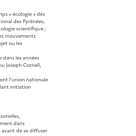
amps « écologie » dès
tional des Pyrénées,
cologie scientifique ;
s des mouvements
jet ou les
 dans les années
ou Joseph Cornell,
ont l’union nationale
ant initiation
sorielles,
amment dans
 avant de se diffuser