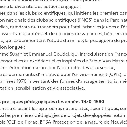
ère la diversité des acteurs engagés :
més dans les clubs scientifiques, qui initient les premiers c
on nationale des clubs scientifiques (FNCS) dans le Parc na
lles, quadrats ou transects pour familiariser les jeunes à l’é
classes transplantées et de colonies de vacances, héritier
e, qui expérimentent l’étude de milieu, la pédagogie de pro
on longue ;
mme Susan et Emmanuel Coudel, qui introduisent en France
ensorielles et expérientielles inspirées de Steve Van Matre 
 l’éducation nature par l’approche des « six sens » ;
tres permanents d’initiative pour l’environnement (CPIE), d
 années 1970, inventant des formes d’ancrage territorial mêl
tation, sensibilisation et vie associative.
s pratiques pédagogiques des années 1970–1990
nt se croisent les approches naturalistes, scientifiques, sen
ussi les premières pédagogies de projet, développées not
ole (CEP de Florac, BTSA Protection de la nature de Neuvic)