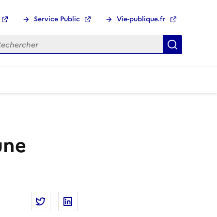
Service Public
Vie-publique.fr
hercher :
Recherch
une
Partager la page
Partager Éducation à l’environnement : une hi
Partager Éducation à l’environnement :