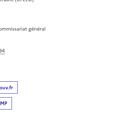
Commissariat général
94
ouv.fr
MP