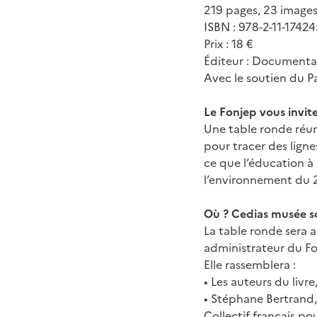
219 pages, 23 images
ISBN : 978-2-11-17424
Prix : 18 €
Éditeur : Documentat
Avec le soutien du P
Le Fonjep vous invite
Une table ronde réun
pour tracer des ligne
ce que l’éducation à
l’environnement du 21
Où ? Cedias musée so
La table ronde sera 
administrateur du Fo
Elle rassemblera :
• Les auteurs du livr
• Stéphane Bertrand,
Collectif français p