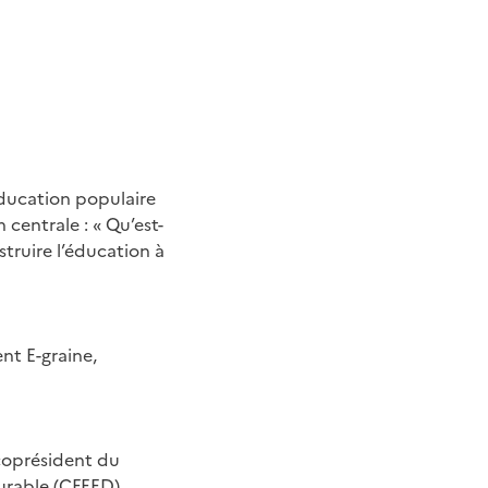
éducation populaire
 centrale : « Qu’est-
truire l’éducation à
nt E-graine,
coprésident du
urable (CFEED)