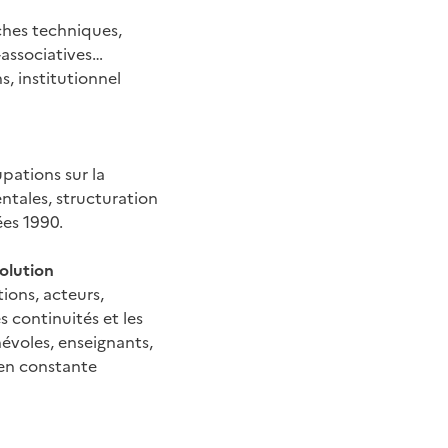
ches techniques,
-associatives…
s, institutionnel
pations sur la
ntales, structuration
ées 1990.
olution
ions, acteurs,
s continuités et les
névoles, enseignants,
 en constante