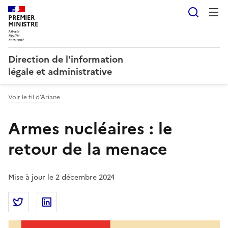
Reche
PREMIER
MINISTRE
Direction de l'information
légale et administrative
Voir le fil d’Ariane
Armes nucléaires : le
retour de la menace
Mise à jour le 2 décembre 2024
Partager la page
Partager Armes nucléaires : le retour de la menace s
Partager Armes nucléaires : le retour de la 