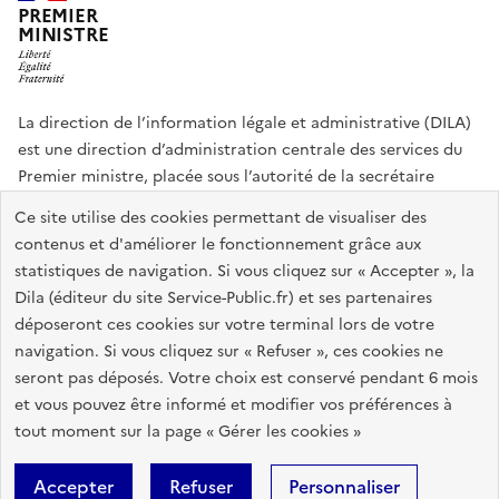
PREMIER
MINISTRE
La direction de l’information légale et administrative (DILA)
est une direction d’administration centrale des services du
Premier ministre, placée sous l’autorité de la secrétaire
générale du Gouvernement.
Ce site utilise des cookies permettant de visualiser des
contenus et d'améliorer le fonctionnement grâce aux
info.gouv.fr
assemblee-nationale.fr
sénat.fr
statistiques de navigation. Si vous cliquez sur « Accepter », la
Répertoire des informations publiques
Dila (éditeur du site Service-Public.fr) et ses partenaires
déposeront ces cookies sur votre terminal lors de votre
navigation. Si vous cliquez sur « Refuser », ces cookies ne
Plan du site
Accessibilité du site : partiellement conforme
seront pas déposés. Votre choix est conservé pendant 6 mois
Accessibilité des sites de la DILA
Mentions légales
Recrutement
et vous pouvez être informé et modifier vos préférences à
tout moment sur la page « Gérer les cookies »
Données personnelles et sécurité
Gestion des cookies
Accepter
Refuser
Personnaliser
Sauf mention contraire, tous les contenus de ce site sont sous
licence