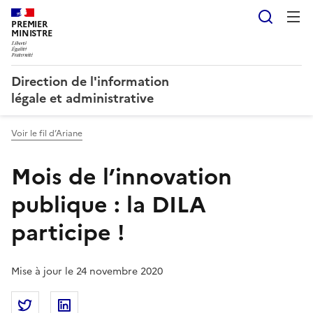
Reche
PREMIER
MINISTRE
Direction de l'information
légale et administrative
Voir le fil d’Ariane
Mois de l’innovation
publique : la DILA
participe !
Mise à jour le 24 novembre 2020
Partager la page
Partager Mois de l’innovation publique : la DILA par
Partager Mois de l’innovation publique : la D