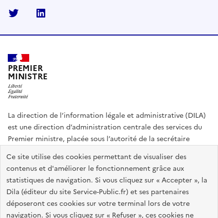
Twitter
Linkedin
PREMIER
MINISTRE
La direction de l’information légale et administrative (DILA)
est une direction d’administration centrale des services du
Premier ministre, placée sous l’autorité de la secrétaire
générale du Gouvernement.
Ce site utilise des cookies permettant de visualiser des
contenus et d'améliorer le fonctionnement grâce aux
info.gouv.fr
assemblee-nationale.fr
sénat.fr
statistiques de navigation. Si vous cliquez sur « Accepter », la
Répertoire des informations publiques
Dila (éditeur du site Service-Public.fr) et ses partenaires
déposeront ces cookies sur votre terminal lors de votre
navigation. Si vous cliquez sur « Refuser », ces cookies ne