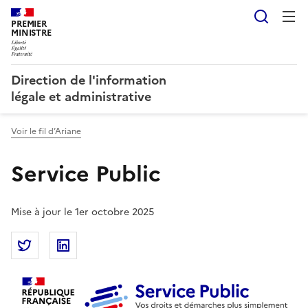
Reche
PREMIER
MINISTRE
Direction de l'information
légale et administrative
Voir le fil d’Ariane
Service Public
Mise à jour le 1er octobre 2025
Partager la page
Partager Service Public sur Twitter
Partager Service Public sur Linkedin